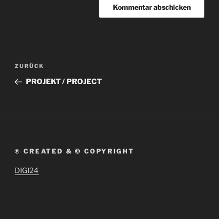
Beitragsnavigation
Vorheriger
ZURÜCK
Beitrag
PROJEKT / PROJECT
℗ CREATED & © COPYRIGHT
DIGI24