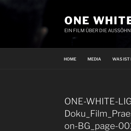
Zum
Inhalt
ONE WHITE
springen
EIN FILM ÜBER DIE AUSSÖH
HOME
MEDIA
WAS IST
ONE-WHITE-LIG
Doku_Film_Prae
on-BG_page-00